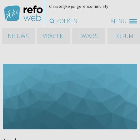
Christelijke jongerencommunity
ZOEKEN
MENU
NIEUWS
VRAGEN
DWARS
FORUM