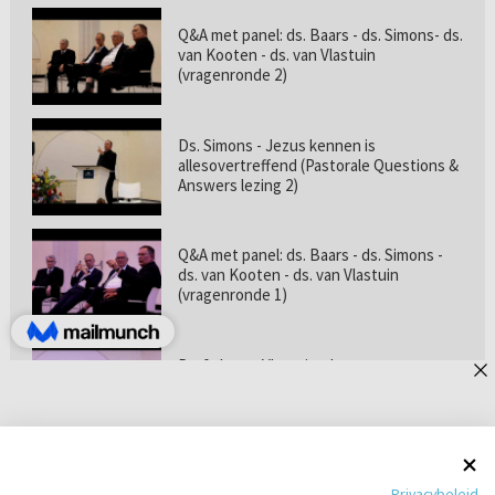
Q&A met panel: ds. Baars - ds. Simons- ds.
van Kooten - ds. van Vlastuin
(vragenronde 2)
Ds. Simons - Jezus kennen is
allesovertreffend (Pastorale Questions &
Answers lezing 2)
Q&A met panel: ds. Baars - ds. Simons -
ds. van Kooten - ds. van Vlastuin
(vragenronde 1)
Prof. dr. van Vlastuin - Is
geloofszekerheid de norm? (Pastorale
Questions & Answers lezing 1)
Pastorie online - met ds. Tramper over
Privacybeleid