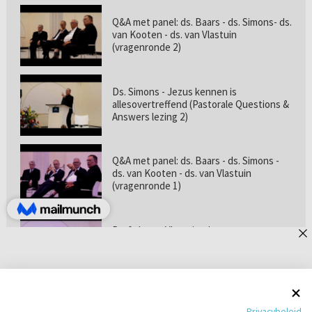
Q&A met panel: ds. Baars - ds. Simons- ds.
van Kooten - ds. van Vlastuin
(vragenronde 2)
Ds. Simons - Jezus kennen is
allesovertreffend (Pastorale Questions &
Answers lezing 2)
Q&A met panel: ds. Baars - ds. Simons -
ds. van Kooten - ds. van Vlastuin
(vragenronde 1)
Prof. dr. van Vlastuin - Is
geloofszekerheid de norm? (Pastorale
Questions & Answers lezing 1)
Pastorie online - met ds. Tramper over
Privacybeleid