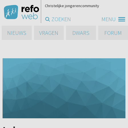
Christelijke jongerencommunity
ZOEKEN
MENU
NIEUWS
VRAGEN
DWARS
FORUM