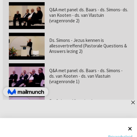
Q&A met panel: ds. Baars - ds. Simons- ds.
van Kooten - ds. van Vlastuin
(vragenronde 2)
Ds. Simons - Jezus kennen is
allesovertreffend (Pastorale Questions &
Answers lezing 2)
Q&A met panel: ds. Baars - ds. Simons -
ds. van Kooten - ds. van Vlastuin
(vragenronde 1)
Prof. dr. van Vlastuin - Is
geloofszekerheid de norm? (Pastorale
Questions & Answers lezing 1)
Pastorie online - met ds. Tramper over
Privacybeleid