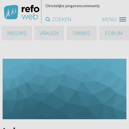
Christelijke jongerencommunity
ZOEKEN
MENU
NIEUWS
VRAGEN
DWARS
FORUM