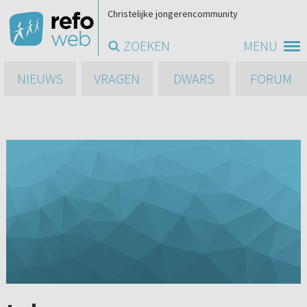
Christelijke jongerencommunity
ZOEKEN
MENU
NIEUWS
VRAGEN
DWARS
FORUM