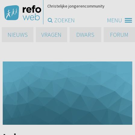
Christelijke jongerencommunity
ZOEKEN
MENU
NIEUWS
VRAGEN
DWARS
FORUM