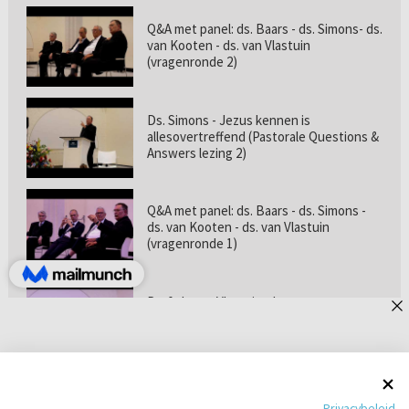
Q&A met panel: ds. Baars - ds. Simons- ds.
van Kooten - ds. van Vlastuin
(vragenronde 2)
Ds. Simons - Jezus kennen is
allesovertreffend (Pastorale Questions &
Answers lezing 2)
Q&A met panel: ds. Baars - ds. Simons -
ds. van Kooten - ds. van Vlastuin
(vragenronde 1)
Prof. dr. van Vlastuin - Is
geloofszekerheid de norm? (Pastorale
Questions & Answers lezing 1)
Pastorie online - met ds. Tramper over
Privacybeleid