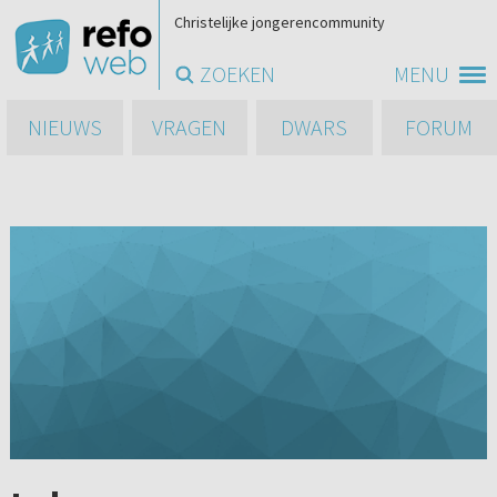
Christelijke jongerencommunity
ZOEKEN
MENU
NIEUWS
VRAGEN
DWARS
FORUM