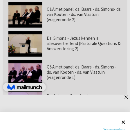
Q&A met panel: ds. Baars - ds. Simons- ds.
van Kooten - ds. van Vlastuin
(vragenronde 2)
Ds. Simons - Jezus kennen is
allesovertreffend (Pastorale Questions &
Answers lezing 2)
Q&A met panel: ds. Baars - ds. Simons -
ds. van Kooten - ds. van Vlastuin
(vragenronde 1)
Prof. dr. van Vlastuin - Is
geloofszekerheid de norm? (Pastorale
Questions & Answers lezing 1)
Pastorie online - met ds. Tramper over
Privacybeleid