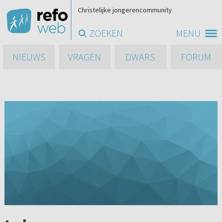
Christelijke jongerencommunity
ZOEKEN
MENU
NIEUWS
VRAGEN
DWARS
FORUM