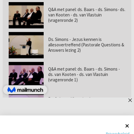
Q&A met panel: ds. Baars - ds. Simons- ds.
van Kooten - ds. van Vlastuin
(vragenronde 2)
Ds. Simons - Jezus kennen is
allesovertreffend (Pastorale Questions &
Answers lezing 2)
Q&A met panel: ds. Baars - ds. Simons -
ds. van Kooten - ds. van Vlastuin
(vragenronde 1)
Prof. dr. van Vlastuin - Is
geloofszekerheid de norm? (Pastorale
Questions & Answers lezing 1)
Pastorie online - met ds. Tramper over
Privacybeleid