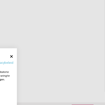
vacybeleid
site te
aring te
ngen.