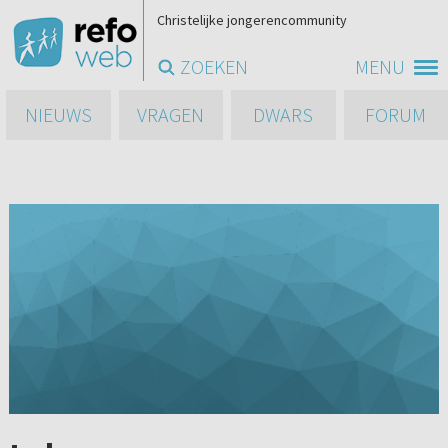
Christelijke jongerencommunity
ZOEKEN
MENU
NIEUWS
VRAGEN
DWARS
FORUM