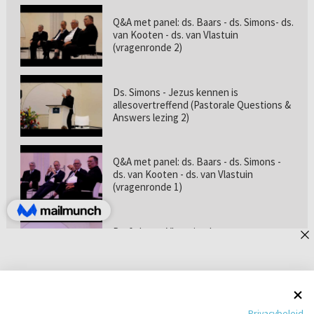
Q&A met panel: ds. Baars - ds. Simons- ds.
van Kooten - ds. van Vlastuin
(vragenronde 2)
Ds. Simons - Jezus kennen is
allesovertreffend (Pastorale Questions &
Answers lezing 2)
Q&A met panel: ds. Baars - ds. Simons -
ds. van Kooten - ds. van Vlastuin
(vragenronde 1)
Prof. dr. van Vlastuin - Is
geloofszekerheid de norm? (Pastorale
Questions & Answers lezing 1)
Pastorie online - met ds. Tramper over
Privacybeleid