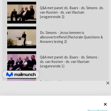
Q&A met panel: ds. Baars - ds. Simons- ds.
van Kooten - ds. van Vlastuin
(vragenronde 2)
Ds. Simons - Jezus kennen is
allesovertreffend (Pastorale Questions &
Answers lezing 2)
Q&A met panel: ds. Baars - ds. Simons -
ds. van Kooten - ds. van Vlastuin
(vragenronde 1)
Prof. dr. van Vlastuin - Is
geloofszekerheid de norm? (Pastorale
Questions & Answers lezing 1)
Pastorie online - met ds. Tramper over
Privacybeleid