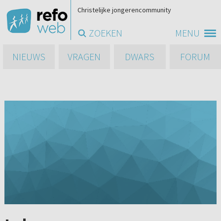
Christelijke jongerencommunity
ZOEKEN
MENU
NIEUWS
VRAGEN
DWARS
FORUM