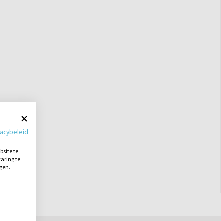
vacybeleid
site te
aring te
ngen.