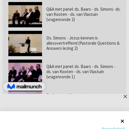
Q&A met panel: ds. Baars - ds. Simons- ds.
van Kooten - ds. van Vlastuin
(vragenronde 2)
Ds. Simons - Jezus kennen is
allesovertreffend (Pastorale Questions &
Answers lezing 2)
Q&A met panel: ds. Baars - ds. Simons -
ds. van Kooten - ds. van Vlastuin
(vragenronde 1)
Prof. dr. van Vlastuin - Is
geloofszekerheid de norm? (Pastorale
Questions & Answers lezing 1)
Pastorie online - met ds. Tramper over
Privacybeleid