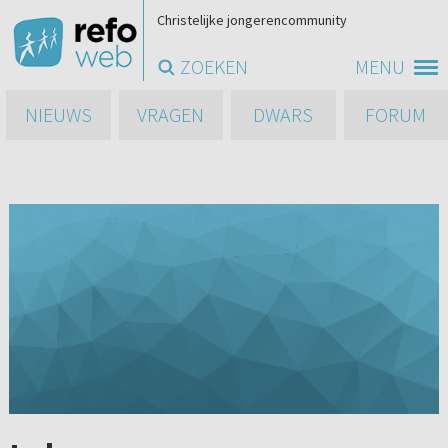
Christelijke jongerencommunity
ZOEKEN
MENU
NIEUWS
VRAGEN
DWARS
FORUM