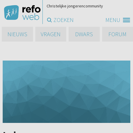
Christelijke jongerencommunity
ZOEKEN
MENU
NIEUWS
VRAGEN
DWARS
FORUM