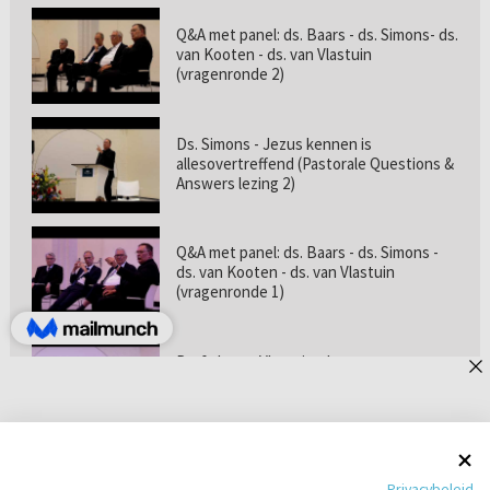
Q&A met panel: ds. Baars - ds. Simons- ds.
van Kooten - ds. van Vlastuin
(vragenronde 2)
Ds. Simons - Jezus kennen is
allesovertreffend (Pastorale Questions &
Answers lezing 2)
Q&A met panel: ds. Baars - ds. Simons -
ds. van Kooten - ds. van Vlastuin
(vragenronde 1)
Prof. dr. van Vlastuin - Is
geloofszekerheid de norm? (Pastorale
Questions & Answers lezing 1)
Pastorie online - met ds. Tramper over
Privacybeleid