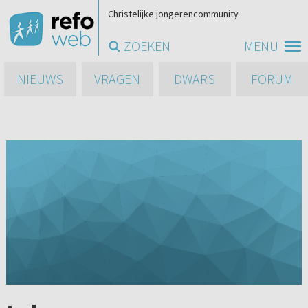
Christelijke jongerencommunity
ZOEKEN
MENU
NIEUWS
VRAGEN
DWARS
FORUM