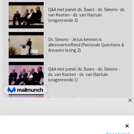
Q&A met panel: ds. Baars - ds. Simons- ds.
van Kooten - ds. van Vlastuin
(vragenronde 2)
Ds. Simons - Jezus kennen is
allesovertreffend (Pastorale Questions &
Answers lezing 2)
Q&A met panel: ds. Baars - ds. Simons -
ds. van Kooten - ds. van Vlastuin
(vragenronde 1)
Prof. dr. van Vlastuin - Is
geloofszekerheid de norm? (Pastorale
Questions & Answers lezing 1)
Pastorie online - met ds. Tramper over
Privacybeleid