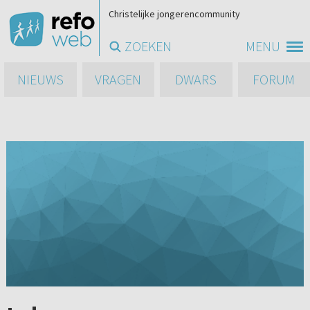
Christelijke jongerencommunity
ZOEKEN
MENU
NIEUWS
VRAGEN
DWARS
FORUM