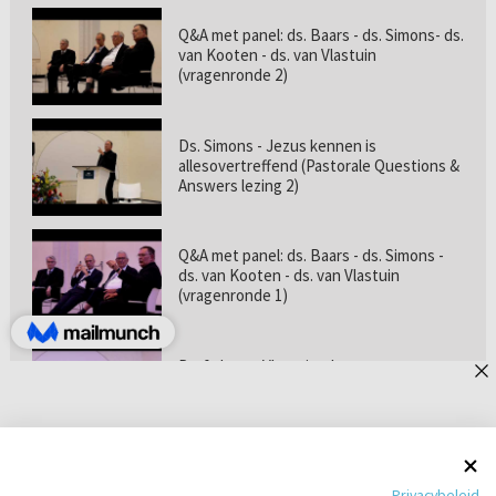
Q&A met panel: ds. Baars - ds. Simons- ds.
van Kooten - ds. van Vlastuin
(vragenronde 2)
Ds. Simons - Jezus kennen is
allesovertreffend (Pastorale Questions &
Answers lezing 2)
Q&A met panel: ds. Baars - ds. Simons -
ds. van Kooten - ds. van Vlastuin
(vragenronde 1)
Prof. dr. van Vlastuin - Is
geloofszekerheid de norm? (Pastorale
Questions & Answers lezing 1)
Pastorie online - met ds. Tramper over
Privacybeleid