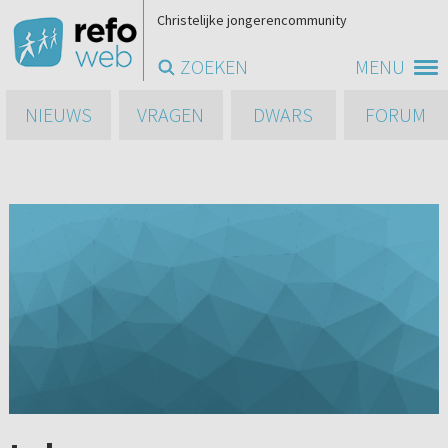
Christelijke jongerencommunity
ZOEKEN
MENU
NIEUWS
VRAGEN
DWARS
FORUM