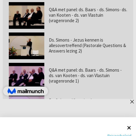
Q&A met panel: ds. Baars - ds. Simons- ds.
van Kooten - ds. van Vlastuin
(vragenronde 2)
Ds. Simons - Jezus kennen is
allesovertreffend (Pastorale Questions &
Answers lezing 2)
Q&A met panel: ds. Baars - ds. Simons -
ds. van Kooten - ds. van Vlastuin
(vragenronde 1)
Prof. dr. van Vlastuin - Is
geloofszekerheid de norm? (Pastorale
Questions & Answers lezing 1)
Pastorie online - met ds. Tramper over
Privacybeleid