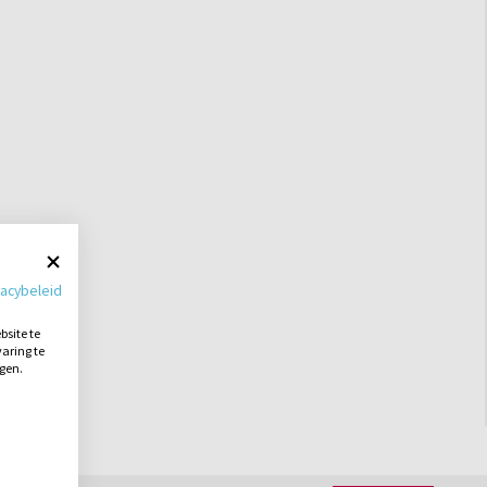
vacybeleid
site te
aring te
ngen.