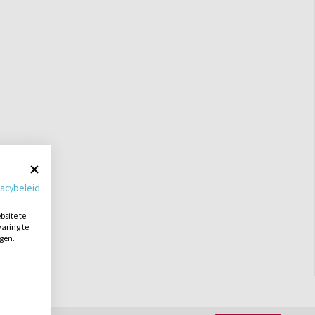
vacybeleid
site te
aring te
ngen.