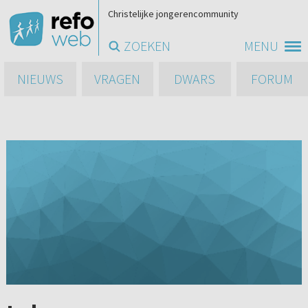
Christelijke jongerencommunity
ZOEKEN
MENU
NIEUWS
VRAGEN
DWARS
FORUM