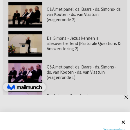
Q&A met panel: ds. Baars - ds. Simons- ds.
van Kooten - ds. van Vlastuin
(vragenronde 2)
Ds. Simons - Jezus kennen is
allesovertreffend (Pastorale Questions &
Answers lezing 2)
Q&A met panel: ds. Baars - ds. Simons -
ds. van Kooten - ds. van Vlastuin
(vragenronde 1)
Prof. dr. van Vlastuin - Is
geloofszekerheid de norm? (Pastorale
Questions & Answers lezing 1)
Pastorie online - met ds. Tramper over
Privacybeleid