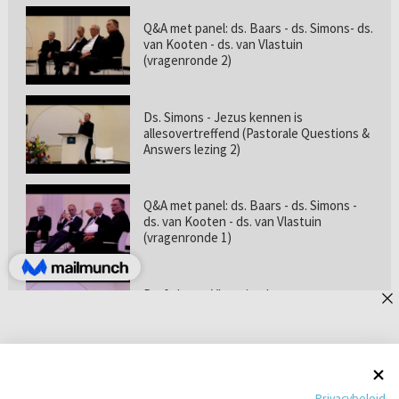
Q&A met panel: ds. Baars - ds. Simons- ds.
van Kooten - ds. van Vlastuin
(vragenronde 2)
Ds. Simons - Jezus kennen is
allesovertreffend (Pastorale Questions &
Answers lezing 2)
Q&A met panel: ds. Baars - ds. Simons -
ds. van Kooten - ds. van Vlastuin
(vragenronde 1)
Prof. dr. van Vlastuin - Is
geloofszekerheid de norm? (Pastorale
Questions & Answers lezing 1)
Pastorie online - met ds. Tramper over
Privacybeleid