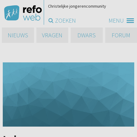
Christelijke jongerencommunity
ZOEKEN
MENU
NIEUWS
VRAGEN
DWARS
FORUM