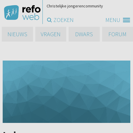
Christelijke jongerencommunity
ZOEKEN
MENU
NIEUWS
VRAGEN
DWARS
FORUM