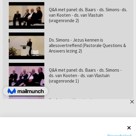
Q&A met panel: ds. Baars - ds. Simons- ds.
van Kooten - ds. van Vlastuin
(vragenronde 2)
Ds. Simons - Jezus kennen is
allesovertreffend (Pastorale Questions &
Answers lezing 2)
Q&A met panel: ds. Baars - ds. Simons -
ds. van Kooten - ds. van Vlastuin
(vragenronde 1)
Prof. dr. van Vlastuin - Is
geloofszekerheid de norm? (Pastorale
Questions & Answers lezing 1)
Pastorie online - met ds. Tramper over
Privacybeleid