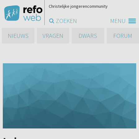
Christelijke jongerencommunity
ZOEKEN
MENU
NIEUWS
VRAGEN
DWARS
FORUM