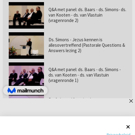
Q&A met panel: ds. Baars - ds. Simons- ds.
van Kooten - ds. van Vlastuin
(vragenronde 2)
Ds. Simons - Jezus kennen is
allesovertreffend (Pastorale Questions &
Answers lezing 2)
Q&A met panel: ds. Baars - ds. Simons -
ds. van Kooten - ds. van Vlastuin
(vragenronde 1)
Prof. dr. van Vlastuin - Is
geloofszekerheid de norm? (Pastorale
Questions & Answers lezing 1)
Pastorie online - met ds. Tramper over
Privacybeleid