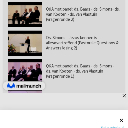
Q&A met panel: ds. Baars - ds. Simons- ds.
van Kooten - ds. van Vlastuin
(vragenronde 2)
Ds. Simons - Jezus kennen is
allesovertreffend (Pastorale Questions &
Answers lezing 2)
Q&A met panel: ds. Baars - ds. Simons -
ds. van Kooten - ds. van Vlastuin
(vragenronde 1)
Prof. dr. van Vlastuin - Is
geloofszekerheid de norm? (Pastorale
Questions & Answers lezing 1)
Pastorie online - met ds. Tramper over
Privacybeleid