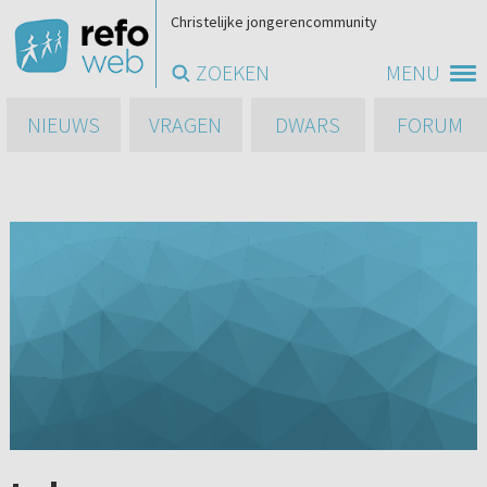
Christelijke jongerencommunity
ZOEKEN
MENU
NIEUWS
VRAGEN
DWARS
FORUM