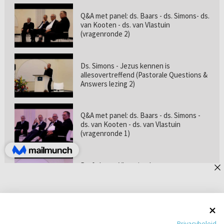
Q&A met panel: ds. Baars - ds. Simons- ds.
van Kooten - ds. van Vlastuin
(vragenronde 2)
Ds. Simons - Jezus kennen is
allesovertreffend (Pastorale Questions &
Answers lezing 2)
Q&A met panel: ds. Baars - ds. Simons -
ds. van Kooten - ds. van Vlastuin
(vragenronde 1)
Prof. dr. van Vlastuin - Is
geloofszekerheid de norm? (Pastorale
Questions & Answers lezing 1)
Pastorie online - met ds. Tramper over
Privacybeleid