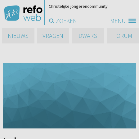
Christelijke jongerencommunity
ZOEKEN
MENU
NIEUWS
VRAGEN
DWARS
FORUM