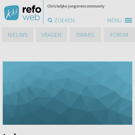
Christelijke jongerencommunity
ZOEKEN
MENU
NIEUWS
VRAGEN
DWARS
FORUM