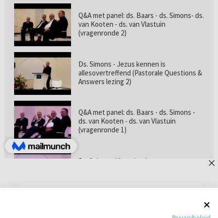
Q&A met panel: ds. Baars - ds. Simons- ds.
van Kooten - ds. van Vlastuin
(vragenronde 2)
Ds. Simons - Jezus kennen is
allesovertreffend (Pastorale Questions &
Answers lezing 2)
Q&A met panel: ds. Baars - ds. Simons -
ds. van Kooten - ds. van Vlastuin
(vragenronde 1)
Prof. dr. van Vlastuin - Is
geloofszekerheid de norm? (Pastorale
Questions & Answers lezing 1)
Pastorie online - met ds. Tramper over
Privacybeleid