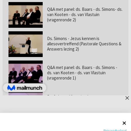
Q&A met panel: ds. Baars - ds. Simons- ds.
van Kooten - ds. van Vlastuin
(vragenronde 2)
Ds. Simons - Jezus kennen is
allesovertreffend (Pastorale Questions &
Answers lezing 2)
Q&A met panel: ds. Baars - ds. Simons -
ds. van Kooten - ds. van Vlastuin
(vragenronde 1)
Prof. dr. van Vlastuin - Is
geloofszekerheid de norm? (Pastorale
Questions & Answers lezing 1)
Pastorie online - met ds. Tramper over
Privacybeleid