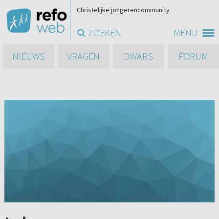
Christelijke jongerencommunity
ZOEKEN
MENU
NIEUWS
VRAGEN
DWARS
FORUM