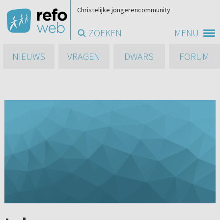
Christelijke jongerencommunity
ZOEKEN
MENU
NIEUWS
VRAGEN
DWARS
FORUM