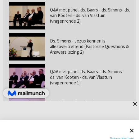
Q&A met panel: ds. Baars - ds. Simons- ds.
van Kooten - ds. van Vlastuin
(vragenronde 2)
Ds. Simons - Jezus kennen is
allesovertreffend (Pastorale Questions &
Answers lezing 2)
Q&A met panel: ds. Baars - ds. Simons -
ds. van Kooten - ds. van Vlastuin
(vragenronde 1)
Prof. dr. van Vlastuin - Is
geloofszekerheid de norm? (Pastorale
Questions & Answers lezing 1)
Pastorie online - met ds. Tramper over
Privacybeleid