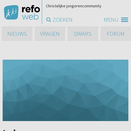
Christelijke jongerencommunity
ZOEKEN
MENU
NIEUWS
VRAGEN
DWARS
FORUM