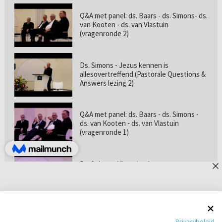
Q&A met panel: ds. Baars - ds. Simons- ds.
van Kooten - ds. van Vlastuin
(vragenronde 2)
Ds. Simons - Jezus kennen is
allesovertreffend (Pastorale Questions &
Answers lezing 2)
Q&A met panel: ds. Baars - ds. Simons -
ds. van Kooten - ds. van Vlastuin
(vragenronde 1)
Prof. dr. van Vlastuin - Is
geloofszekerheid de norm? (Pastorale
Questions & Answers lezing 1)
Pastorie online - met ds. Tramper over
Privacybeleid