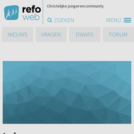
Christelijke jongerencommunity
ZOEKEN
MENU
NIEUWS
VRAGEN
DWARS
FORUM