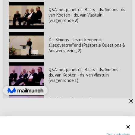
Q&A met panel: ds. Baars - ds. Simons- ds.
van Kooten - ds. van Vlastuin
(vragenronde 2)
Ds. Simons - Jezus kennen is
allesovertreffend (Pastorale Questions &
Answers lezing 2)
Q&A met panel: ds. Baars - ds. Simons -
ds. van Kooten - ds. van Vlastuin
(vragenronde 1)
Prof. dr. van Vlastuin - Is
geloofszekerheid de norm? (Pastorale
Questions & Answers lezing 1)
Pastorie online - met ds. Tramper over
Privacybeleid