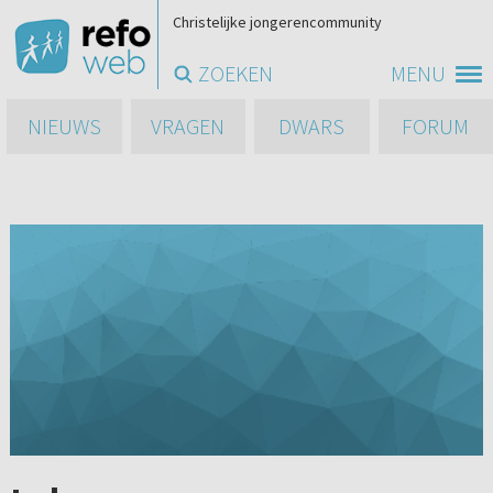
Christelijke jongerencommunity
ZOEKEN
MENU
NIEUWS
VRAGEN
DWARS
FORUM