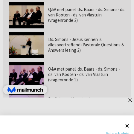
Q&A met panel: ds. Baars - ds. Simons- ds.
van Kooten - ds. van Vlastuin
(vragenronde 2)
Ds. Simons - Jezus kennen is
allesovertreffend (Pastorale Questions &
Answers lezing 2)
Q&A met panel: ds. Baars - ds. Simons -
ds. van Kooten - ds. van Vlastuin
(vragenronde 1)
Prof. dr. van Vlastuin - Is
geloofszekerheid de norm? (Pastorale
Questions & Answers lezing 1)
Pastorie online - met ds. Tramper over
Privacybeleid