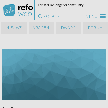
Christelijke jongerencommunity
ZOEKEN
MENU
NIEUWS
VRAGEN
DWARS
FORUM