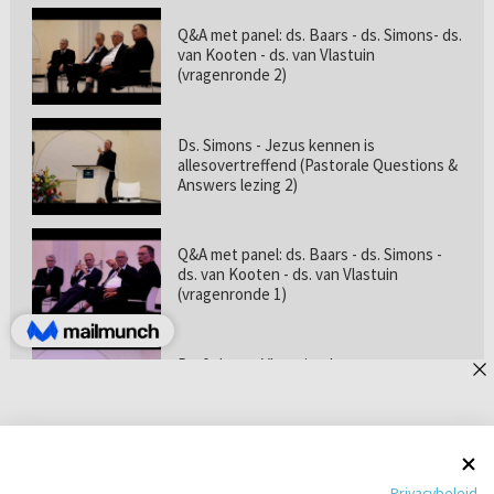
Q&A met panel: ds. Baars - ds. Simons- ds.
van Kooten - ds. van Vlastuin
(vragenronde 2)
Ds. Simons - Jezus kennen is
allesovertreffend (Pastorale Questions &
Answers lezing 2)
Q&A met panel: ds. Baars - ds. Simons -
ds. van Kooten - ds. van Vlastuin
(vragenronde 1)
Prof. dr. van Vlastuin - Is
geloofszekerheid de norm? (Pastorale
Questions & Answers lezing 1)
Pastorie online - met ds. Tramper over
Privacybeleid