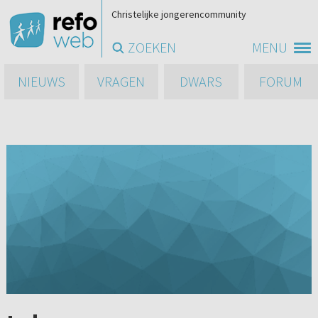
Christelijke jongerencommunity
ZOEKEN
MENU
NIEUWS
VRAGEN
DWARS
FORUM