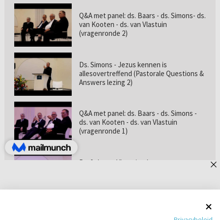
Q&A met panel: ds. Baars - ds. Simons- ds.
van Kooten - ds. van Vlastuin
(vragenronde 2)
Ds. Simons - Jezus kennen is
allesovertreffend (Pastorale Questions &
Answers lezing 2)
Q&A met panel: ds. Baars - ds. Simons -
ds. van Kooten - ds. van Vlastuin
(vragenronde 1)
Prof. dr. van Vlastuin - Is
geloofszekerheid de norm? (Pastorale
Questions & Answers lezing 1)
Pastorie online - met ds. Tramper over
Privacybeleid