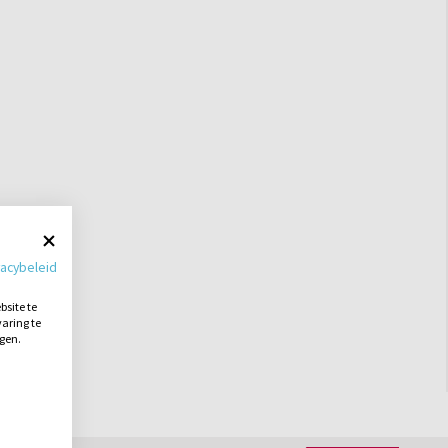
vacybeleid
site te
aring te
ngen.