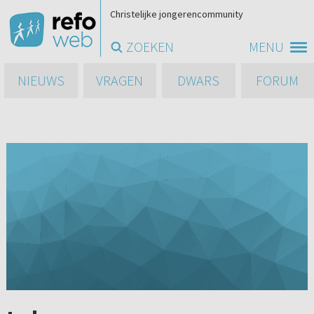
Christelijke jongerencommunity
ZOEKEN
MENU
NIEUWS
VRAGEN
DWARS
FORUM