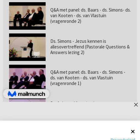
Q&A met panel: ds. Baars - ds. Simons- ds.
van Kooten - ds. van Vlastuin
(vragenronde 2)
Ds. Simons - Jezus kennen is
allesovertreffend (Pastorale Questions &
Answers lezing 2)
Q&A met panel: ds. Baars - ds. Simons -
ds. van Kooten - ds. van Vlastuin
(vragenronde 1)
Prof. dr. van Vlastuin - Is
geloofszekerheid de norm? (Pastorale
Questions & Answers lezing 1)
Pastorie online - met ds. Tramper over
Privacybeleid