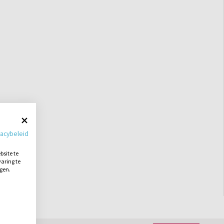
vacybeleid
site te
aring te
ngen.