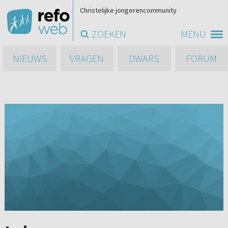
Christelijke jongerencommunity
ZOEKEN
MENU
NIEUWS
VRAGEN
DWARS
FORUM