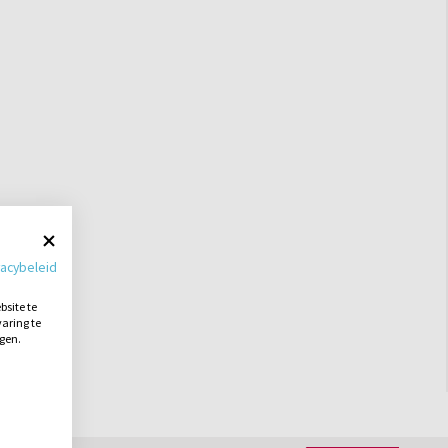
vacybeleid
site te
aring te
ngen.