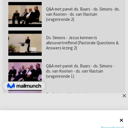
Q&A met panel: ds. Baars - ds. Simons- ds.
van Kooten - ds. van Vlastuin
(vragenronde 2)
Ds. Simons - Jezus kennen is
allesovertreffend (Pastorale Questions &
Answers lezing 2)
Q&A met panel: ds. Baars - ds. Simons -
ds. van Kooten - ds. van Vlastuin
(vragenronde 1)
Prof. dr. van Vlastuin - Is
geloofszekerheid de norm? (Pastorale
Questions & Answers lezing 1)
Pastorie online - met ds. Tramper over
Privacybeleid