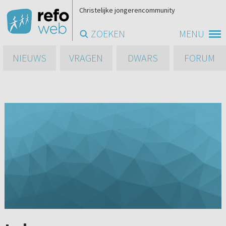
Christelijke jongerencommunity
ZOEKEN
MENU
NIEUWS
VRAGEN
DWARS
FORUM