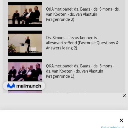
Q&A met panel: ds. Baars - ds. Simons- ds.
van Kooten - ds. van Vlastuin
(vragenronde 2)
Ds. Simons - Jezus kennen is
allesovertreffend (Pastorale Questions &
Answers lezing 2)
Q&A met panel: ds. Baars - ds. Simons -
ds. van Kooten - ds. van Vlastuin
(vragenronde 1)
Prof. dr. van Vlastuin - Is
geloofszekerheid de norm? (Pastorale
Questions & Answers lezing 1)
Pastorie online - met ds. Tramper over
Privacybeleid