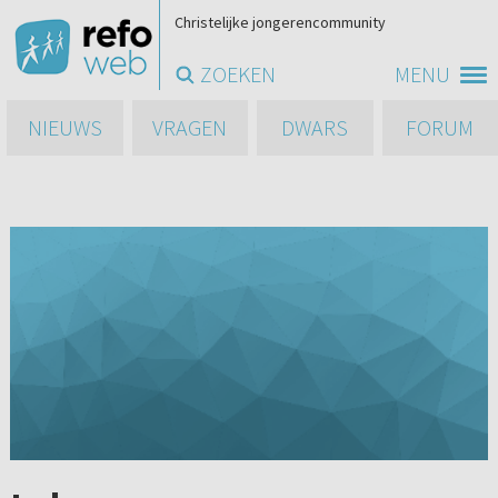
Christelijke jongerencommunity
ZOEKEN
MENU
NIEUWS
VRAGEN
DWARS
FORUM