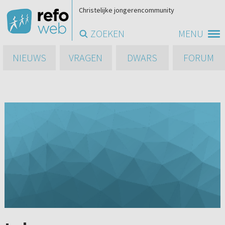
Christelijke jongerencommunity
ZOEKEN
MENU
NIEUWS
VRAGEN
DWARS
FORUM