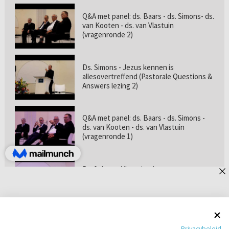
Q&A met panel: ds. Baars - ds. Simons- ds.
van Kooten - ds. van Vlastuin
(vragenronde 2)
Ds. Simons - Jezus kennen is
allesovertreffend (Pastorale Questions &
Answers lezing 2)
Q&A met panel: ds. Baars - ds. Simons -
ds. van Kooten - ds. van Vlastuin
(vragenronde 1)
Prof. dr. van Vlastuin - Is
geloofszekerheid de norm? (Pastorale
Questions & Answers lezing 1)
Pastorie online - met ds. Tramper over
Privacybeleid