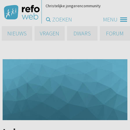
Christelijke jongerencommunity
ZOEKEN
MENU
NIEUWS
VRAGEN
DWARS
FORUM