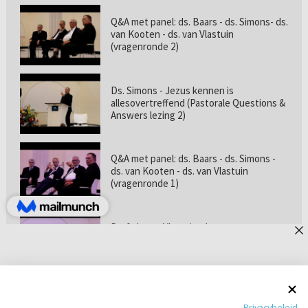
Q&A met panel: ds. Baars - ds. Simons- ds.
van Kooten - ds. van Vlastuin
(vragenronde 2)
Ds. Simons - Jezus kennen is
allesovertreffend (Pastorale Questions &
Answers lezing 2)
Q&A met panel: ds. Baars - ds. Simons -
ds. van Kooten - ds. van Vlastuin
(vragenronde 1)
Prof. dr. van Vlastuin - Is
geloofszekerheid de norm? (Pastorale
Questions & Answers lezing 1)
Pastorie online - met ds. Tramper over
Privacybeleid