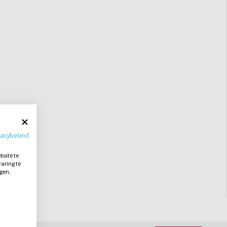
vacybeleid
site te
aring te
ngen.