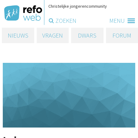
Christelijke jongerencommunity
ZOEKEN
MENU
NIEUWS
VRAGEN
DWARS
FORUM