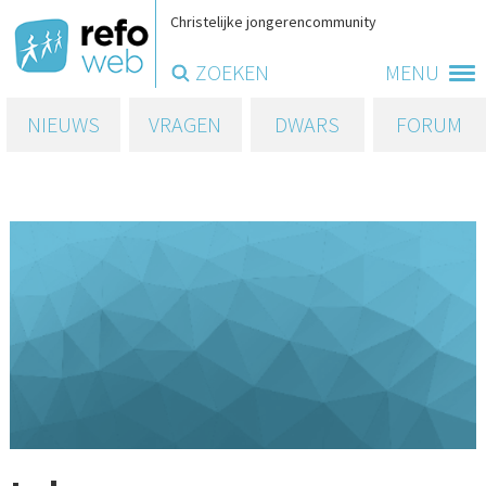
Christelijke jongerencommunity
ZOEKEN
MENU
NIEUWS
VRAGEN
DWARS
FORUM