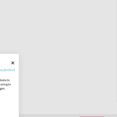
vacybeleid
site te
aring te
ngen.