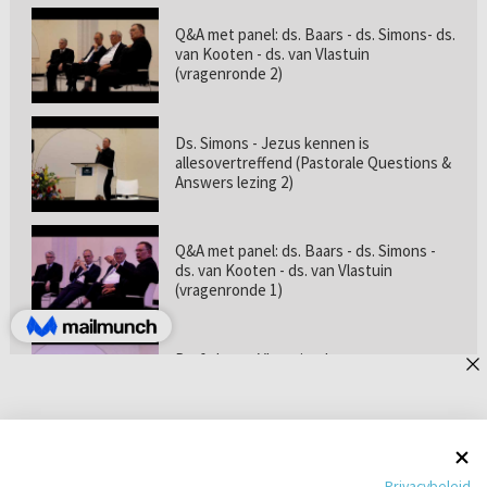
Q&A met panel: ds. Baars - ds. Simons- ds.
van Kooten - ds. van Vlastuin
(vragenronde 2)
Ds. Simons - Jezus kennen is
allesovertreffend (Pastorale Questions &
Answers lezing 2)
Q&A met panel: ds. Baars - ds. Simons -
ds. van Kooten - ds. van Vlastuin
(vragenronde 1)
Prof. dr. van Vlastuin - Is
geloofszekerheid de norm? (Pastorale
Questions & Answers lezing 1)
Pastorie online - met ds. Tramper over
Privacybeleid