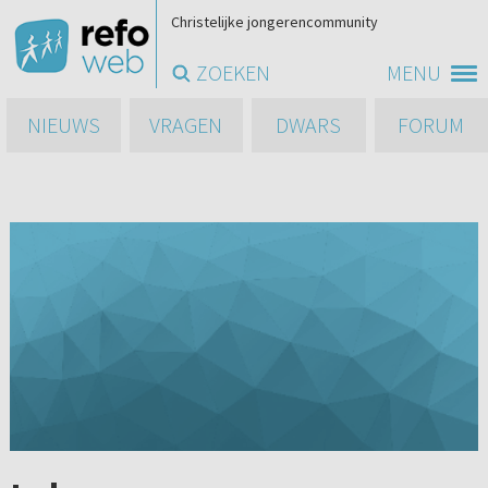
Christelijke jongerencommunity
ZOEKEN
MENU
NIEUWS
VRAGEN
DWARS
FORUM