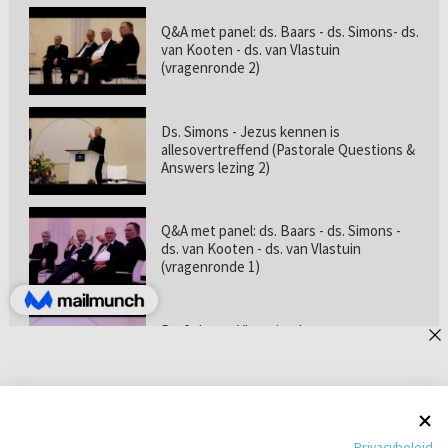
Q&A met panel: ds. Baars - ds. Simons- ds.
van Kooten - ds. van Vlastuin
(vragenronde 2)
Ds. Simons - Jezus kennen is
allesovertreffend (Pastorale Questions &
Answers lezing 2)
Q&A met panel: ds. Baars - ds. Simons -
ds. van Kooten - ds. van Vlastuin
(vragenronde 1)
Prof. dr. van Vlastuin - Is
geloofszekerheid de norm? (Pastorale
Questions & Answers lezing 1)
Pastorie online - met ds. Tramper over
Privacybeleid