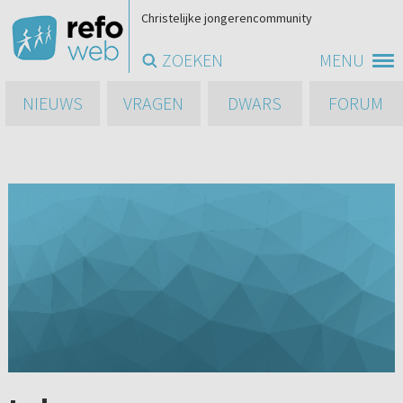
Christelijke jongerencommunity
ZOEKEN
MENU
NIEUWS
VRAGEN
DWARS
FORUM