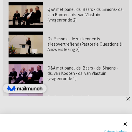
Q&A met panel: ds. Baars - ds. Simons- ds.
van Kooten - ds. van Vlastuin
(vragenronde 2)
Ds. Simons - Jezus kennen is
allesovertreffend (Pastorale Questions &
Answers lezing 2)
Q&A met panel: ds. Baars - ds. Simons -
ds. van Kooten - ds. van Vlastuin
(vragenronde 1)
Prof. dr. van Vlastuin - Is
geloofszekerheid de norm? (Pastorale
Questions & Answers lezing 1)
Pastorie online - met ds. Tramper over
Privacybeleid