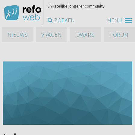
Christelijke jongerencommunity
ZOEKEN
MENU
NIEUWS
VRAGEN
DWARS
FORUM