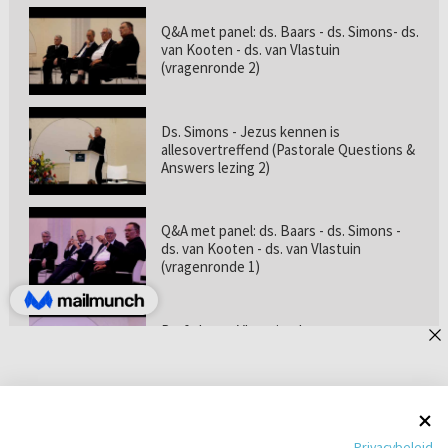
Q&A met panel: ds. Baars - ds. Simons- ds.
van Kooten - ds. van Vlastuin
(vragenronde 2)
Ds. Simons - Jezus kennen is
allesovertreffend (Pastorale Questions &
Answers lezing 2)
Q&A met panel: ds. Baars - ds. Simons -
ds. van Kooten - ds. van Vlastuin
(vragenronde 1)
Prof. dr. van Vlastuin - Is
geloofszekerheid de norm? (Pastorale
Questions & Answers lezing 1)
Pastorie online - met ds. Tramper over
Privacybeleid