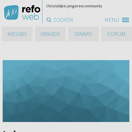
Christelijke jongerencommunity
ZOEKEN
MENU
NIEUWS
VRAGEN
DWARS
FORUM