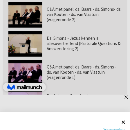
Q&A met panel: ds. Baars - ds. Simons- ds.
van Kooten - ds. van Vlastuin
(vragenronde 2)
Ds. Simons - Jezus kennen is
allesovertreffend (Pastorale Questions &
Answers lezing 2)
Q&A met panel: ds. Baars - ds. Simons -
ds. van Kooten - ds. van Vlastuin
(vragenronde 1)
Prof. dr. van Vlastuin - Is
geloofszekerheid de norm? (Pastorale
Questions & Answers lezing 1)
Pastorie online - met ds. Tramper over
Privacybeleid